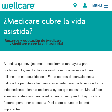
MENÚ
Explorar los Planes
¿Medicare cubre la vida
asistida?
Recursos para Miembros
Recursos y educación de Medicare
¿Medicare cubre la vida asistida?
Proveedores
Intermediarios
A medida que envejecemos, necesitamos más ayuda para
Encuentre un Proveedor/Farmacia
cuidarnos. Hoy en día, la vida asistida es una necesidad para
millones de estadounidenses. Estos centros de convalecencia
calificados permiten a las personas en edad avanzada vivir de forma
independiente mientras reciben la ayuda que necesitan. Más allá de
si necesita atención para usted o para un ser querido, hay muchos
factores para tener en cuenta. Y el costo es uno de los más
importantes.