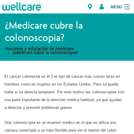
MENÚ
Explorar los Planes
¿Medicare cubre la
colonoscopia?
Recursos para Miembros
Recursos y educación de Medicare
¿Medicare cubre la colonoscopia?
Proveedores
Intermediarios
El cáncer colorrectal es el 3.er tipo de cáncer más común tanto en
Encuentre un Proveedor/Farmacia
hombres como en mujeres en los Estados Unidos. Pero se puede
tratar si se detecta temprano. Por este motivo las colonoscopias son
una parte importante de la atención médica habitual, ya que ayudan
a detectar y prevenir problemas graves.
Una colonoscopia es un examen médico en el que se utiliza una
cámara conectada a un tubo flexible para ver el interior del colon