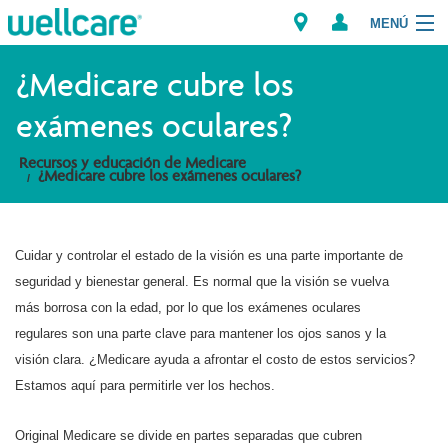
MENÚ
Explorar los Planes
¿Medicare cubre los
exámenes oculares?
Recursos para Miembros
Recursos y educación de Medicare
¿Medicare cubre los exámenes oculares?
Proveedores
Intermediarios
Cuidar y controlar el estado de la visión es una parte importante de
Encuentre un Proveedor/Farmacia
seguridad y bienestar general. Es normal que la visión se vuelva
más borrosa con la edad, por lo que los exámenes oculares
regulares son una parte clave para mantener los ojos sanos y la
visión clara. ¿Medicare ayuda a afrontar el costo de estos servicios?
Estamos aquí para permitirle ver los hechos.
Original Medicare se divide en partes separadas que cubren