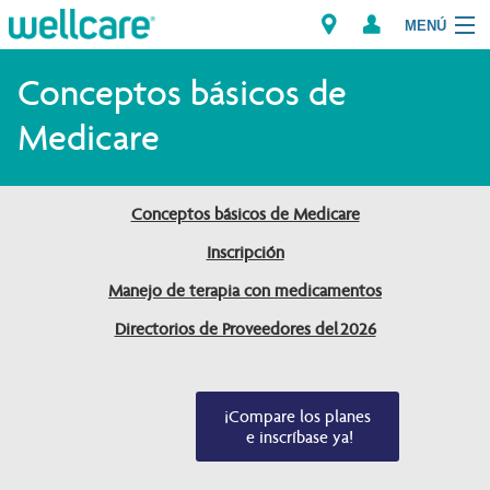
MENÚ
Explorar los Planes
Conceptos básicos de
Medicare
Miembros
Proveedores
Conceptos básicos de Medicare
Inscripción
Intermediarios
Manejo de terapia con medicamentos
Encuentre un Proveedor/Farmacia
Directorios de Proveedores del 2026
¡Compare los planes

 e inscríbase ya!