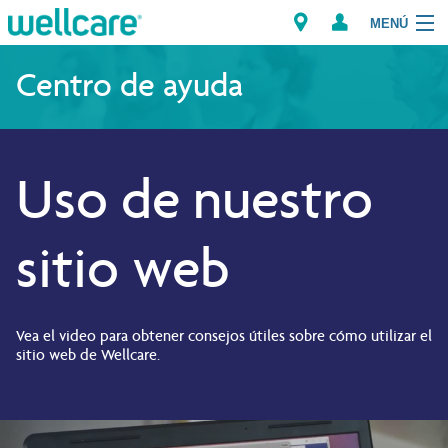
MENÚ
Explorar los Planes
Centro de ayuda
Miembros
Uso de nuestro
Proveedores
Intermediarios
sitio web
Encuentre un Proveedor/Farmacia
Vea el video para obtener consejos útiles sobre cómo utilizar el
sitio web de Wellcare.