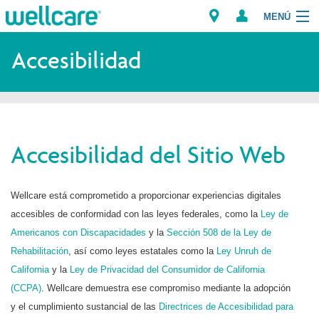
MENÚ
Explorar los Planes
Accesibilidad
Recursos para Miembros
Proveedores
Accesibilidad del Sitio Web
Intermediarios
Encuentre un Proveedor/Farmacia
Wellcare está comprometido a proporcionar experiencias digitales
accesibles de conformidad con las leyes federales, como la
Ley de
Americanos con Discapacidades
y la
Sección 508 de la Ley de
Rehabilitación
, así como leyes estatales como la
Ley Unruh de
California
y la
Ley de Privacidad del Consumidor de California
(CCPA)
. Wellcare demuestra ese compromiso mediante la adopción
y el cumplimiento sustancial de las
Directrices de Accesibilidad para