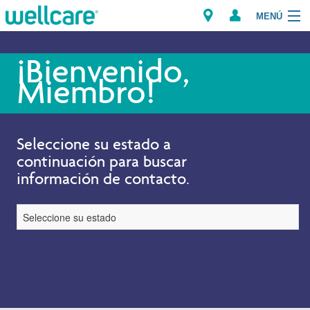
MENÚ
Explorar los Planes
¡Bienvenido,
Miembro!
Recursos para Miembros
Proveedores
Seleccione su estado a
continuación para buscar
Intermediarios
información de contacto.
Encuentre un Proveedor/Farmacia