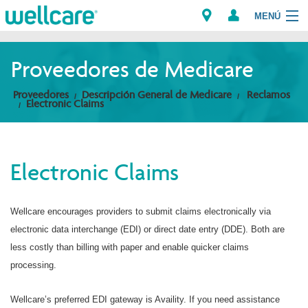
MENÚ
Explorar los Planes
Proveedores de Medicare
Miembros
Proveedores
Descripción General de Medicare
Reclamos
Electronic Claims
Proveedores
Intermediarios
Electronic Claims
Encuentre un Proveedor/Farmacia
Wellcare encourages providers to submit claims electronically via
electronic data interchange (EDI) or direct date entry (DDE). Both are
less costly than billing with paper and enable quicker claims
processing.
Wellcare’s preferred EDI gateway is Availity. If you need assistance