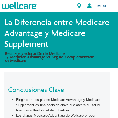
MENÚ
Explorar los Planes
La Diferencia entre Medicare
Advantage y Medicare
Recursos para Miembros
Supplement
Proveedores
Recursos y educación de Medicare
Medicare Advantage vs. Seguro Complementario
de Medicare
Intermediarios
Encuentre un Proveedor/Farmacia
Conclusiones Clave
Elegir entre los planes Medicare Advantage y Medicare
Supplement es una decisión clave que afecta su salud,
finanzas y flexibilidad de cobertura.
Los planes Medicare Advantage de Wellcare ofrecen