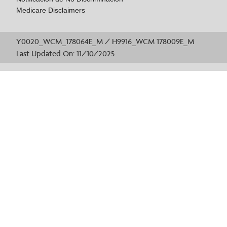
Medicare Disclaimers
Y0020_WCM_178064E_M / H9916_WCM 178009E_M
Last Updated On: 11/10/2025