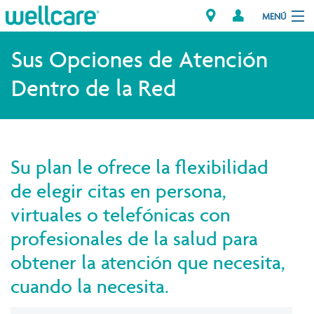
MENÚ
Explorar los Planes
Sus Opciones de Atención
Dentro de la Red
Recursos para Miembros
Proveedores
Su plan le ofrece la flexibilidad
Intermediarios
de elegir citas en persona,
Encuentre un Proveedor/Farmacia
virtuales o telefónicas con
profesionales de la salud para
obtener la atención que necesita,
cuando la necesita.