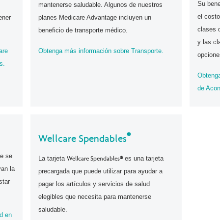
Su bene
mantenerse saludable. Algunos de nuestros
el cost
ener
planes Medicare Advantage incluyen un
clases 
beneficio de transporte médico.
y las c
are
Obtenga más información sobre Transporte.
opcione
s.
Obtenga
de Acon
®
Wellcare Spendables
ue se
La tarjeta
Wellcare Spendables
®
es una tarjeta
yan la
precargada que puede utilizar para ayudar a
star
pagar los artículos y servicios de salud
elegibles que necesita para mantenerse
saludable.
d en