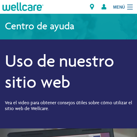
MENÚ
Explorar los Planes
Centro de ayuda
Miembros
Uso de nuestro
Proveedores
Intermediarios
sitio web
Encuentre un Proveedor/Farmacia
Vea el video para obtener consejos útiles sobre cómo utilizar el
sitio web de Wellcare.