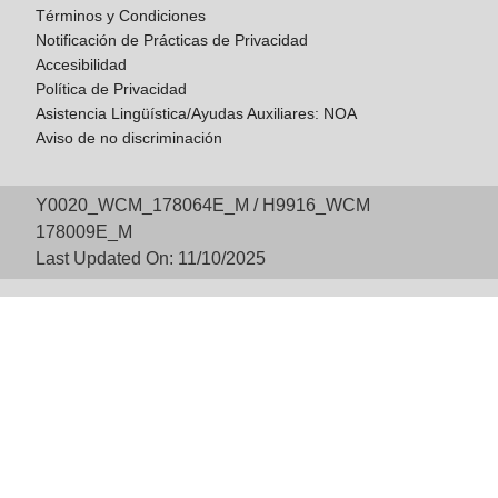
Términos y Condiciones
Notificación de Prácticas de Privacidad
Accesibilidad
Política de Privacidad
Asistencia Lingüística/Ayudas Auxiliares: NOA
Aviso de no discriminación
Y0020_WCM_178064E_M / H9916_WCM
178009E_M
Last Updated On: 11/10/2025