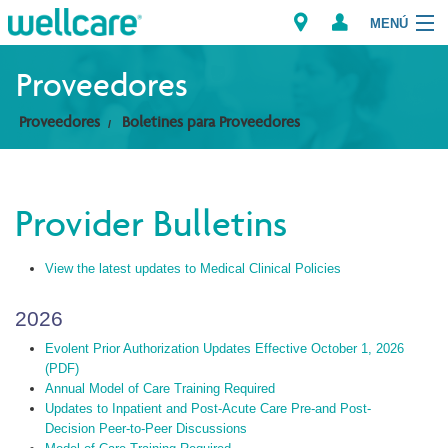
MENÚ
Explorar los Planes
Proveedores
Proveedores
Boletines para Proveedores
Miembros
Proveedores
Provider Bulletins
Intermediarios
View the latest updates to Medical Clinical Policies
Encuentre un Proveedor/Farmacia
2026
Evolent Prior Authorization Updates Effective October 1, 2026
(PDF)
Annual Model of Care Training Required
Updates to Inpatient and Post-Acute Care Pre-and Post-
Decision Peer-to-Peer Discussions