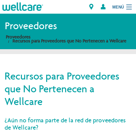
MENÚ
Explorar los Planes
Proveedores
Proveedores
Miembros
Recursos para Proveedores que No Pertenecen a Wellcare
Proveedores
Intermediarios
Recursos para Proveedores
Encuentre un Proveedor/Farmacia
que No Pertenecen a
Wellcare
¿Aún no forma parte de la red de proveedores
de Wellcare?