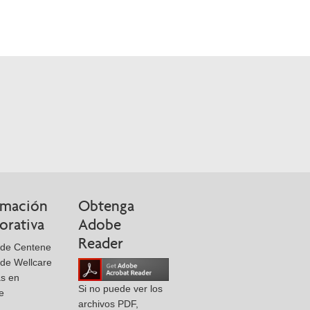
rmación
Obtenga
orativa
Adobe
Reader
 de Centene
de Wellcare
as en
Si no puede ver los
e
archivos PDF,