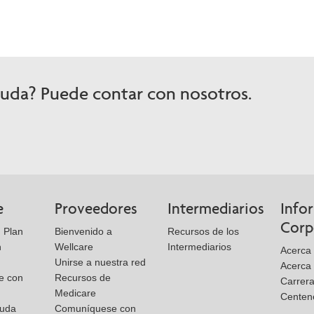
yuda? Puede contar con nosotros.
e
Proveedores
Intermediarios
Info
Corp
 Plan
Bienvenido a
Recursos de los
n
Wellcare
Intermediarios
Acerca
Unirse a nuestra red
Acerca 
e con
Recursos de
Carrer
Medicare
Centen
yuda
Comuníquese con