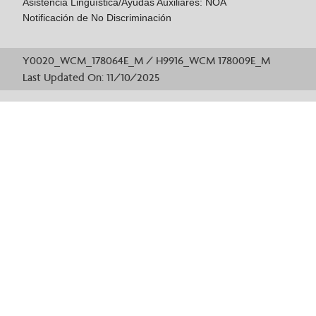
Asistencia Lingüística/Ayudas Auxiliares: NOA
Notificación de No Discriminación
Y0020_WCM_178064E_M / H9916_WCM 178009E_M
Last Updated On: 11/10/2025