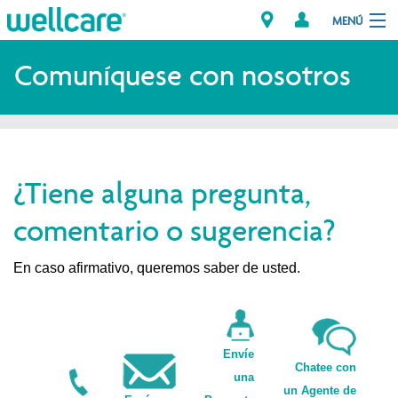
MENÚ
Explorar los Planes
Comuníquese con nosotros
Miembros
Proveedores
¿Tiene alguna pregunta,
Intermediarios
comentario o sugerencia?
Encuentre un Proveedor/Farmacia
En caso afirmativo, queremos saber de usted.
Envíe
Chatee con
una
un Agente de