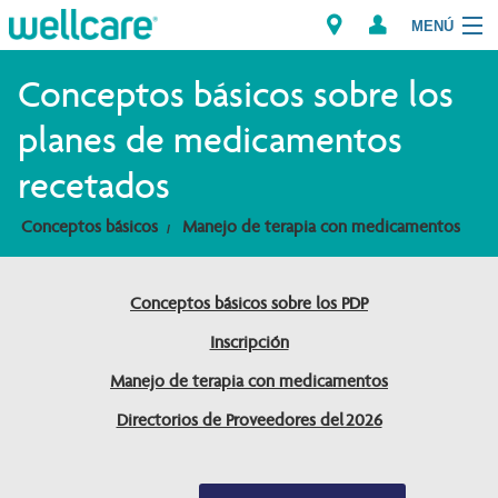
MENÚ
Explorar los Planes
Conceptos básicos sobre los
planes de medicamentos
Miembros
recetados
Proveedores
Conceptos básicos
Manejo de terapia con medicamentos
Intermediarios
Conceptos básicos sobre los PDP
Encuentre un Proveedor/Farmacia
Inscripción
Manejo de terapia con medicamentos
Directorios de Proveedores del 2026