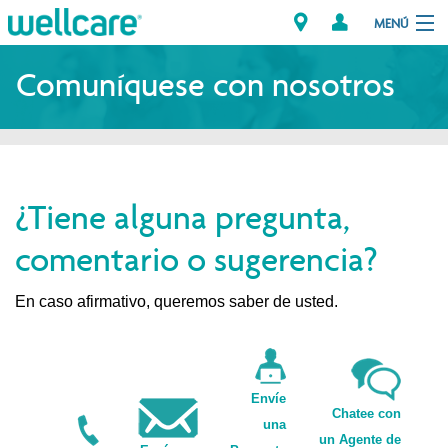
MENÚ
Explorar los Planes
Comuníquese con nosotros
Miembros
Proveedores
¿Tiene alguna pregunta,
Intermediarios
comentario o sugerencia?
Encuentre un Proveedor/Farmacia
En caso afirmativo, queremos saber de usted.
Envíe
Chatee con
una
un Agente de