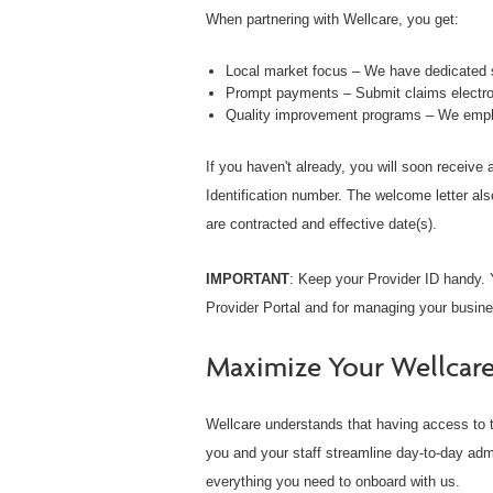
Servicios de atención 
When partnering with Wellcare, you get:
comunitaria
Local market focus – We have dedicated s
Inicio de sesión seguro
Prompt payments – Submit claims electron
Quality improvement programs – We empha
If you haven't already, you will soon receive
Identification number. The welcome letter als
are contracted and effective date(s).
IMPORTANT
: Keep your Provider ID handy. Y
Provider Portal and for managing your busine
Maximize Your Wellcare
Wellcare understands that having access to t
you and your staff streamline day-to-day adm
everything you need to onboard with us.