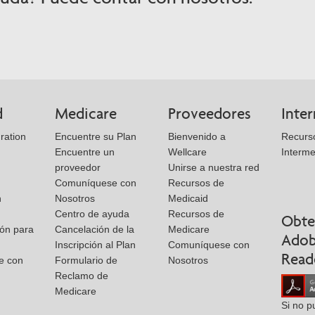
d
Medicare
Proveedores
Inte
ration
Encuentre su Plan
Bienvenido a
Recurso
Encuentre un
Wellcare
Interme
proveedor
Unirse a nuestra red
Comuníquese con
Recursos de
n
Nosotros
Medicaid
Centro de ayuda
Recursos de
Obte
ión para
Cancelación de la
Medicare
Ado
Inscripción al Plan
Comuníquese con
Read
e con
Formulario de
Nosotros
Reclamo de
Medicare
Si no p