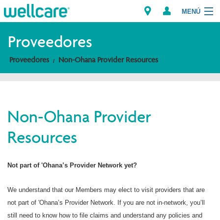
MENÚ
Explorar los Planes
Proveedores
Proveedores
Non-Ohana Provider Resources
Miembros
Proveedores
Non-Ohana Provider
Intermediarios
Resources
Encuentre un Proveedor/Farmacia
Not part of 'Ohana’s Provider Network yet?
We understand that our Members may elect to visit providers that are
not part of 'Ohana’s Provider Network. If you are not in-network, you’ll
still need to know how to file claims and understand any policies and