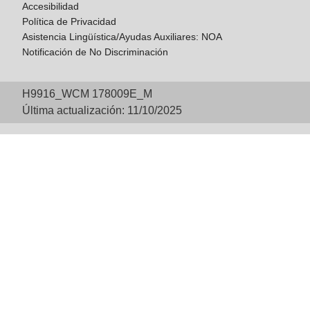
Accesibilidad
Política de Privacidad
Asistencia Lingüística/Ayudas Auxiliares: NOA
Notificación de No Discriminación
H9916_WCM 178009E_M
Última actualización: 11/10/2025