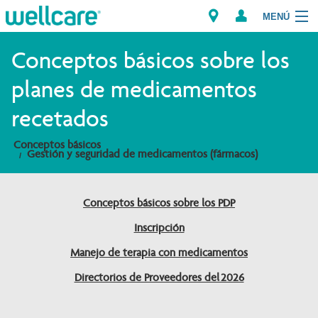
MENÚ
Explorar los Planes
Conceptos básicos sobre los
planes de medicamentos
Miembros
recetados
Proveedores
Conceptos básicos
Gestión y seguridad de medicamentos (fármacos)
Intermediarios
Encuentre un Proveedor/Farmacia
Conceptos básicos sobre los PDP
Inscripción
Manejo de terapia con medicamentos
Directorios de Proveedores del 2026