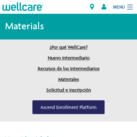
MENÚ
Explorar los Planes
Materials
Miembros
¿Por qué WellCare?
Proveedores
Nuevo Intermediario
Recursos de los Intermediarios
Intermediarios
Materiales
Encuentre un Proveedor/Farmacia
Solicitud e inscripción
Ascend Enrollment Platform