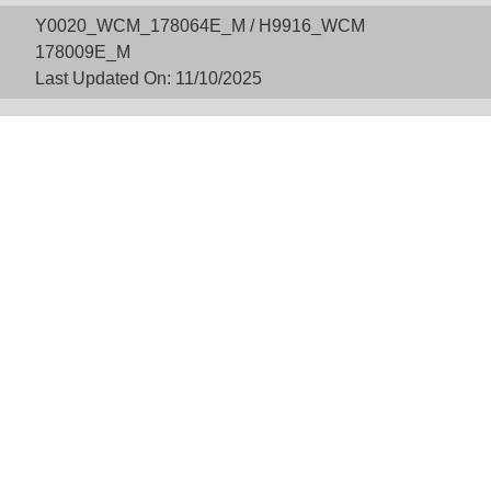
Y0020_WCM_178064E_M / H9916_WCM
178009E_M
Last Updated On: 11/10/2025