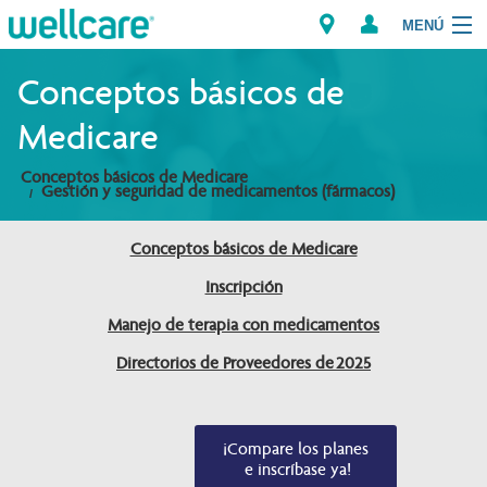
MENÚ
Explorar los Planes
Conceptos básicos de
Medicare
Miembros
Conceptos básicos de Medicare
Gestión y seguridad de medicamentos (fármacos)
Proveedores
Conceptos básicos de Medicare
Intermediarios
Inscripción
Encuentre un Proveedor/Farmacia
Manejo de terapia con medicamentos
Directorios de Proveedores de 2025
¡Compare los planes

 e inscríbase ya!