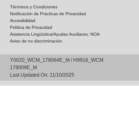
Términos y Condiciones
Notificación de Prácticas de Privacidad
Accesibilidad
Política de Privacidad
Asistencia Lingüística/Ayudas Auxiliares: NOA
Aviso de no discriminación
Y0020_WCM_178064E_M / H9916_WCM
178009E_M
Last Updated On: 11/10/2025