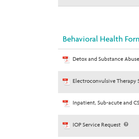
Behavioral Health For
Detox and Substance Abuse
Electroconvulsive Therapy 
Inpatient, Sub-acute and C
IOP Service Request