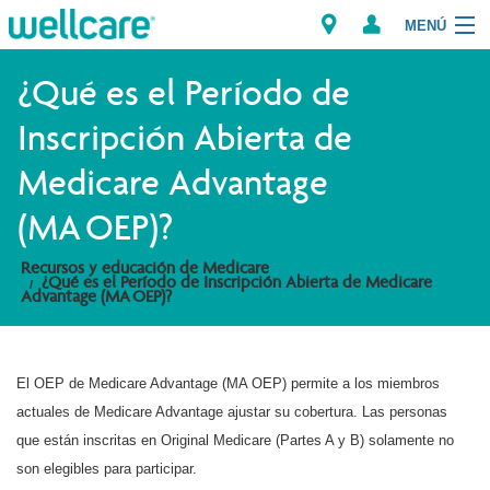
MENÚ
Explorar los Planes
¿Qué es el Período de
Inscripción Abierta de
Recursos para Miembros
Medicare Advantage
Proveedores
(MA OEP)?
Intermediarios
Recursos y educación de Medicare
¿Qué es el Período de Inscripción Abierta de Medicare
Advantage (MA OEP)?
Encuentre un Proveedor/Farmacia
El OEP de Medicare Advantage (MA OEP) permite a los miembros
actuales de Medicare Advantage ajustar su cobertura. Las personas
que están inscritas en Original Medicare (Partes A y B) solamente no
son elegibles para participar.