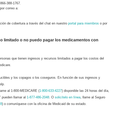
-866-388-1767.
por correo a:
ción de cobertura a través del chat en nuestro
portal para miembros
o por
so limitado o no puedo pagar los medicamentos con
ersonas que tienen ingresos y recursos limitados a pagar los costos del
dicare.
ucibles y los copagos o los coseguros. En función de sus ingresos y
elp.
. Llame al 1-800-MEDICARE (
1-800-633-4227
) disponible las 24 horas del día,
Y pueden llamar al
1-877-486-2048
. O
solicítelo en línea
, llame al Seguro
78
) o comuníquese con la oficina de Medicaid de su estado.