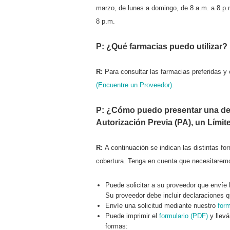
marzo, de lunes a domingo, de 8 a.m. a 8 p.m.
8 p.m.
P: ¿Qué farmacias puedo utilizar?
R:
Para consultar las farmacias preferidas
y 
(Encuentre un Proveedor).
P: ¿Cómo puedo presentar una det
Autorización Previa (PA), un Lími
R:
A continuación se indican las distintas 
cobertura. Tenga en cuenta que necesitarem
Puede solicitar a su proveedor que envíe l
Su proveedor debe incluir declaraciones q
Envíe una solicitud mediante nuestro
form
Puede imprimir el
formulario (PDF)
y llev
formas: