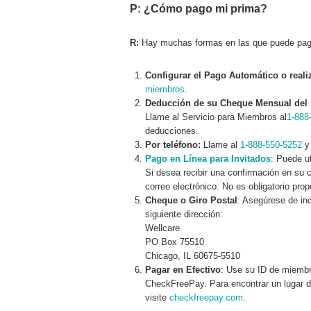
P: ¿Cómo pago mi prima?
R:
Hay muchas formas en las que puede pag
Configurar el Pago Automático o reali
miembros
.
Deducción de su Cheque Mensual del Se
Llame al Servicio para Miembros al
1-888
deducciones.
Por teléfono:
Llame al
1-888-550-5252
y 
Pago en Línea para Invitados
: Puede ut
Si desea recibir una confirmación en su 
correo electrónico. No es obligatorio prop
Cheque o Giro Postal
: Asegúrese de inc
siguiente dirección:
Wellcare
PO Box 75510
Chicago, IL 60675-5510
Pagar en Efectivo
: Use su ID de miembr
CheckFreePay. Para encontrar un lugar 
visite
checkfreepay.com
.