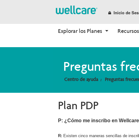
Inicio de Ses
Explorar los Planes
Recursos
Medicare Advantage
Beneficios
Incorporación
Preguntas fr
Descripción General de 
Encuentre su Plan
¿Por Qué Elegir Wellcare?
los Planes
Descripción General de 
Nuevo Intermediario
Planes PPO
los Beneficios
Centro de ayuda
Preguntas frecue
Planes HMO
Planes D-SNP
Plan PDP
Planes C-SNP
P: ¿Cómo me inscribo en Wellcar
R:
Existen cinco maneras sencillas de inscri