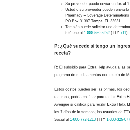
Su proveedor puede enviar un fax al 1
Usted o su proveedor pueden enviarlo 
Pharmacy – Coverage Determinations
PO Box 31397 Tampa, FL 33631
También puede solicitar una determina
teléfono al
1-888-550-5252
(TTY
711
).
P: ¿Qué sucede si tengo un ingre
receta?
R:
El subsidio para Extra Help ayuda a las p
programa de medicamentos con receta de Me
Estos costos pueden ser las primas, los ded
recursos, podría calificar para recibir Extra H
Averigüe si califica para recibir Extra Help
los 7 días de la semana; los usuarios de TT
Social al
1-800-772-1213
(TTY
1-800-325-07